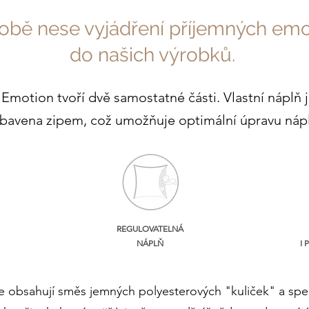
ě nese vyjádření příjemných emocí
do našich výrobků.
 Emotion tvoří dvě samostatné části. Vlastní náplň 
ybavena zipem, což umožňuje optimální úpravu nápl
REGULOVATELNÁ
NÁPLŇ
I
e obsahují směs jemných polyesterových "kuliček" a spe