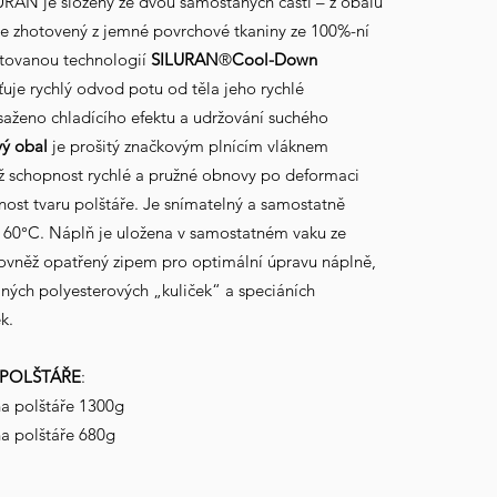
LURAN
je složený ze dvou samostaných částí – z obalu
je zhotovený z jemné povrchové tkaniny ze 100%-ní
tovanou technologií
SILURAN
®
Cool-Down
išťuje rychlý odvod potu od těla jeho rychlé
saženo chladícího efektu a udržování suchého
vý
obal
je prošitý značkovým plnícím vláknem
ož schopnost rychlé a pružné obnovy po deformaci
ost tvaru polštáře. Je snímatelný a samostatně
o 60°C. Náplň je uložena v samostatném vaku ze
rovněž opatřený zipem pro optimální úpravu náplně,
mných polyesterových „kuliček“ a speciáních
k.
 POLŠTÁŘE
:
ha polštáře 1300g
ha polštáře 680g