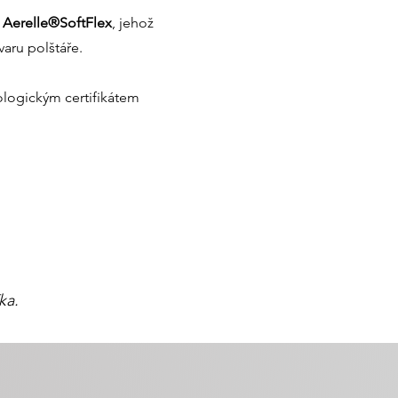
y
Aerelle®SoftFlex
, jehož
varu polštáře.
ologickým certifikátem
ka.