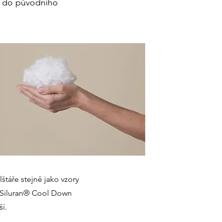
tí do původního
lštáře stejně jako vzory
na Siluran® Cool Down
ší.