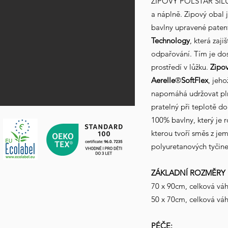
ZIPOVÝ POLŠTÁŘ SI
a náplně. Zipový obal 
bavlny upravené paten
Technology
, která zaj
odpařování. Tím je do
prostředí v lůžku.
Zipo
Aerelle
®
SoftFlex
, jeh
napomáhá udržovat pln
pratelný při teplotě d
100% bavlny, který je 
kterou tvoří směs z je
polyuretanových tyčine
ZÁKLADNÍ ROZMĚRY
70 x 90cm, celková vá
50 x 70cm, celková vá
PÉČE: