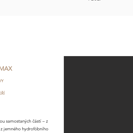
LMAX
VY
EŘÍ
vou samostaných částí – z
y z jemného hydrofóbního