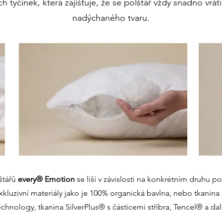
h tyčinek, která zajišťuje, že se polštář vždy snadno vrá
nadýchaného tvaru.
štářů
e
very® Emotion
se liší v závislosti na konkrétním druhu po
xkluzivní materiály jako je 100% organická bavlna, nebo tkani
chnology, tkanina SilverPlus® s částicemi stříbra, Tencel® a dal