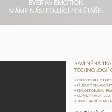
EVERY
®
EMOTION
MÁME NÁSLEDUJÍCÍ POLŠTÁŘE:
BAVLNĚNÁ TKA
TECHNOLOGIÍ
• VHODNY PRO OSOBY S
• PŘÍJEMNÝ CHLADIVÝ P
• STÁLOST OBJEMU, PR
• MOŽNOST REGULACE 
• SAMOSTATNĚ PRATELN