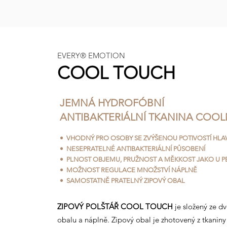
EVERY
®
EMOTION
COOL TOUCH
JEMNÁ HYDROFÓBNÍ
ANTIBAKTERIÁLNÍ TKANINA COO
• VHODNÝ PRO OSOBY SE ZVÝŠENOU POTIVOSTÍ HLA
• NESEPRATELNÉ ANTIBAKTERIÁLNÍ PŮSOBENÍ
• PLNOST OBJEMU, PRUŽNOST A MĚKKOST JAKO U P
• MOŽNOST REGULACE MNOŽSTVÍ NÁPLNĚ
• SAMOSTATNĚ PRATELNÝ ZIPOVÝ OBAL
ZIPOVÝ POLŠTÁŘ COOL TOUCH
je složený ze d
obalu a náplně. Zipový obal je zhotovený z tkanin