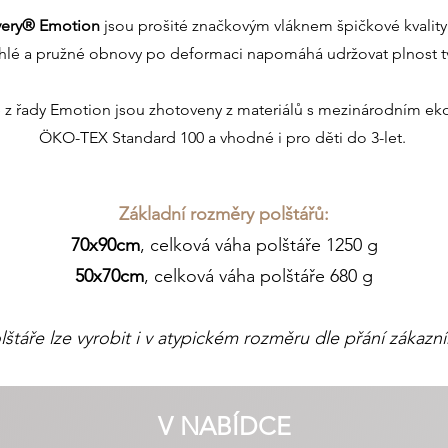
very® Emotion
jsou prošité značkovým vláknem špičkové kvalit
hlé a pružné obnovy po deformaci napomáhá udržovat plnost t
 z řady Emotion jsou zhotoveny z materiálů s mezinárodním ek
ÖKO-TEX Standard 100 a vhodné i pro děti do 3-let. ​
Základní rozměry polštářů:
70x90cm
, celková váha polštáře 1250 g
50x70cm
, celková váha polštáře 680 g
lštáře lze vyrobit i v atypickém rozměru dle přání zákazní
V NABÍDCE