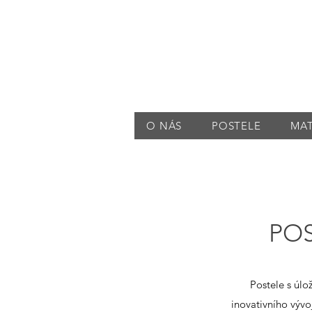
O NÁS
POSTELE
MA
PO
Postele s úl
inovativního vývo