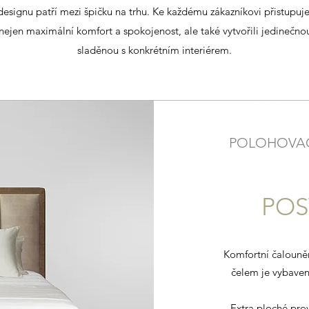
signu patří mezi špičku na trhu. Ke každému zákazníkovi přistupuj
 nejen maximální komfort a spokojenost, ale také vytvořili jedinečn
sladěnou s konkrétním interiérem.
POLOHOVAC
POS
Komfortní čalouně
čelem je vybaven
Extra ploché pro