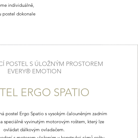
eme individuálně,
ou postel dokonale
Í POSTEL S ÚLOŽNÝM PROSTOREM
EVERY® EMOTION
TEL ERGO SPATIO
ná postel Ergo Spatio s vysokým čalouněným zadním
a speciálně vyvinutým motorovým roštem, který lze
ovládat dálkovým ovladačem.
vedení s motorem uloženým v konstrukci rámů roštu