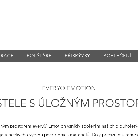
TRACE
POLŠTÁŘE
PŘIKRÝVKY
POVLEČENÍ
EVERY® EMOTION
STELE S ÚLOŽNÝM PROSTO
ožným prostorem every
®
Emotion vznikly spojením našich dlouholetýc
je a pečlivého výběru prvotřídních materiálů. Díky preciznímu řeme