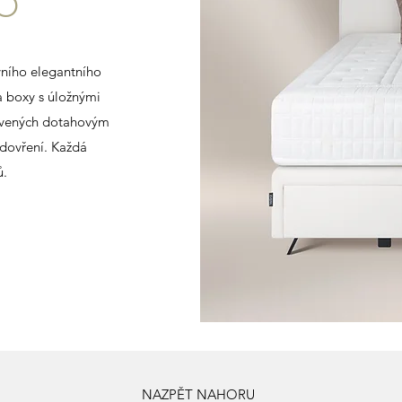
IO
vního elegantního
 boxy s úložnými
bavených dotahovým
 dovření. Každá
 ​
NAZPĚT NAHORU