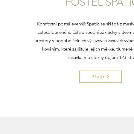
POSTEL SPAT
Komfortní postel every® Spatio se skládá z masi
celočalouněného čela a spodní základny s dvěma
prostory v podobě čelních výsuvných zásuvek vy
kováním, které zajišťuje jejich měkké, tlumené
zásuvka má úložný objem 123 litrů.
Přejít