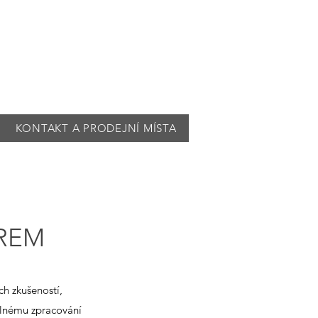
KONTAKT A PRODEJNÍ MÍSTA
REM
h zkušeností,
slnému zpracování