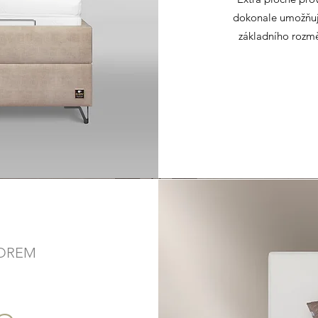
dokonale umožňuje
základního rozmě
TOREM